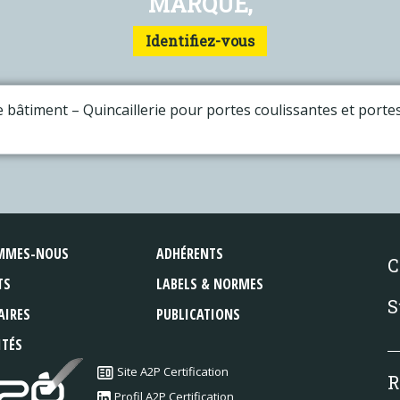
MARQUE,
Identifiez-vous
e bâtiment – Quincaillerie pour portes coulissantes et porte
MMES-NOUS
ADHÉRENTS
C
TS
LABELS & NORMES
S
AIRES
PUBLICATIONS
ITÉS
Site A2P Certification
R
Profil A2P Certification