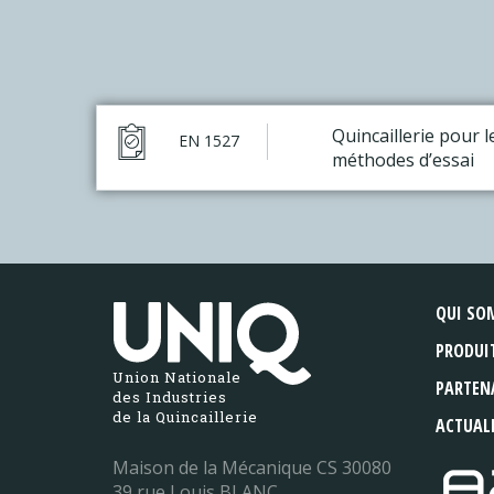
Quincaillerie pour l
EN 1527
méthodes d’essai
QUI SO
PRODUI
Union Nationale
PARTEN
des Industries
de la Quincaillerie
ACTUAL
Maison de la Mécanique CS 30080
39 rue Louis BLANC