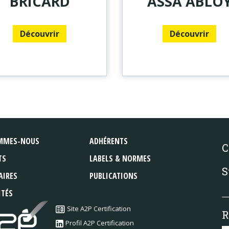
BRICARD
ASSA ABLO
Découvrir
Découvrir
MMES-NOUS
ADHÉRENTS
C
TS
LABELS & NORMES
S
AIRES
PUBLICATIONS
ITÉS
Site A2P Certification
R
Profil A2P Certification