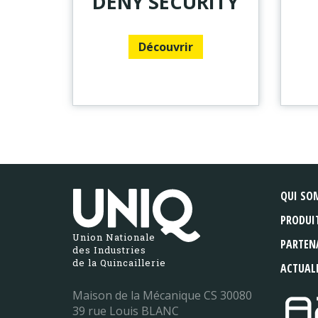
DENY SECURITY
Découvrir
QUI SO
PRODUI
Union Nationale
PARTEN
des Industries
de la Quincaillerie
ACTUAL
Maison de la Mécanique CS 30080
39 rue Louis BLANC