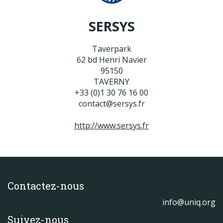
Produits
SERSYS
Labels & normes
Partenaires
Taverpark
62 bd Henri Navier
Publications
95150
TAVERNY
Actualités
+33 (0)1 30 76 16 00
contact@sersys.fr
http://www.sersys.fr
Contactez-nous
info@uniq.org
Suivez-nous