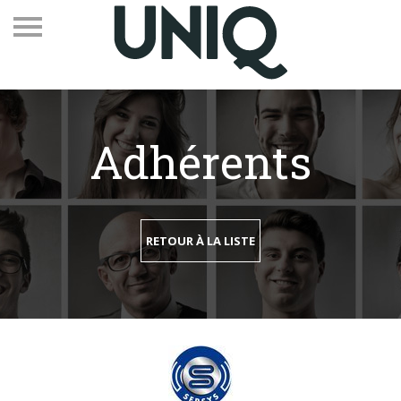
Adhérents
Recevez notre newsletter
Vos contacts
RETOUR À LA LISTE
Espace adhérents
Linkedin
EN
Qui sommes-nous
Adhérents