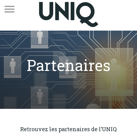
Partenaires
Recevez notre newsletter
Vos contacts
Espace adhérents
Linkedin
EN
Qui sommes-nous
Adhérents
Retrouvez les partenaires de l’UNIQ