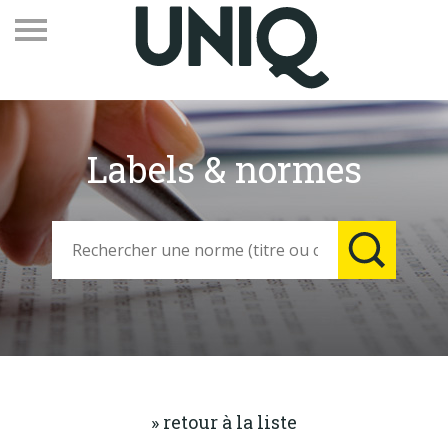
Labels & normes
Recevez notre newsletter
Vos contacts
Espace adhérents
Linkedin
EN
Qui sommes-nous
Adhérents
» retour à la liste