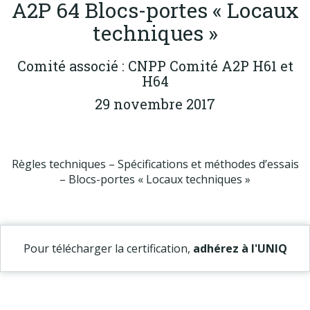
A2P 64 Blocs-portes « Locaux
Produits
techniques »
Labels & normes
Partenaires
Comité associé : CNPP Comité A2P H61 et
H64
Publications
29 novembre 2017
Actualités
Règles techniques – Spécifications et méthodes d’essais
– Blocs-portes « Locaux techniques »
Pour télécharger la certification,
adhérez à l'UNIQ