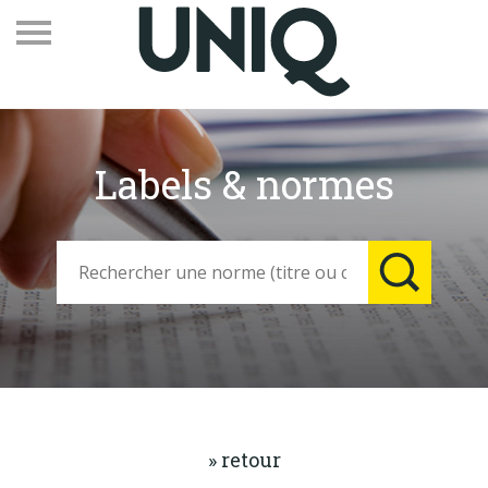
Labels & normes
Recevez notre newsletter
Vos contacts
Espace adhérents
Linkedin
EN
Qui sommes-nous
Adhérents
» retour