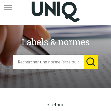
Labels & normes
Recevez notre newsletter
Vos contacts
Espace adhérents
Linkedin
EN
Qui sommes-nous
Adhérents
» retour