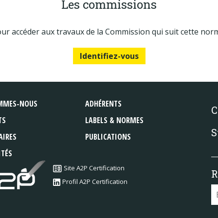
Les commissions
ur accéder aux travaux de la Commission qui suit cette nor
Identifiez-vous
MMES-NOUS
ADHÉRENTS
C
TS
LABELS & NORMES
S
AIRES
PUBLICATIONS
ITÉS
Site A2P Certification
R
Profil A2P Certification