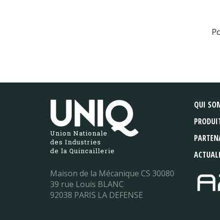
Po
QUI SO
PRODUI
Union Nationale
PARTEN
des Industries
de la Quincaillerie
ACTUAL
Maison de la Mécanique CS 30080
39 rue Louis BLANC
92038 PARIS LA DEFENSE