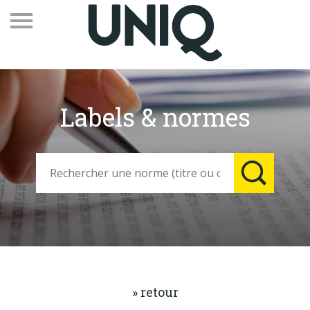
Labels & normes
Recevez notre newsletter
Vos contacts
Espace adhérents
Linkedin
EN
Qui sommes-nous
Adhérents
» retour