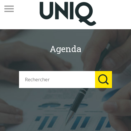
Agenda
Recevez notre newsletter
Vos contacts
Espace adhérents
Linkedin
EN
Qui sommes-nous
Adhérents