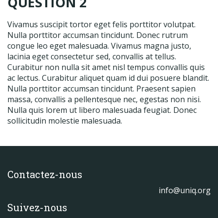
QUESTION 2
Produits
Labels & normes
Vivamus suscipit tortor eget felis porttitor volutpat.
Nulla porttitor accumsan tincidunt. Donec rutrum
Partenaires
congue leo eget malesuada. Vivamus magna justo,
lacinia eget consectetur sed, convallis at tellus.
Publications
Curabitur non nulla sit amet nisl tempus convallis quis
ac lectus. Curabitur aliquet quam id dui posuere blandit.
Actualités
Nulla porttitor accumsan tincidunt. Praesent sapien
massa, convallis a pellentesque nec, egestas non nisi.
Nulla quis lorem ut libero malesuada feugiat. Donec
sollicitudin molestie malesuada.
Contactez-nous
info@uniq.org
Suivez-nous