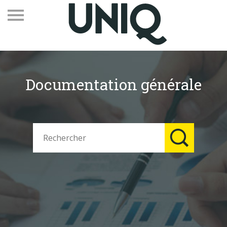
Documentation générale
Recevez notre newsletter
Vos contacts
Espace adhérents
Linkedin
EN
Qui sommes-nous
Adhérents