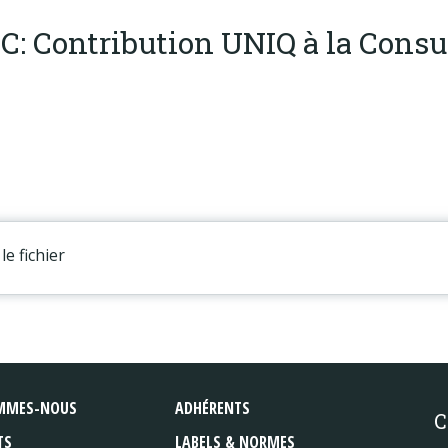
C: Contribution UNIQ à la Consul
le fichier
MMES-NOUS
ADHÉRENTS
C
TS
LABELS & NORMES