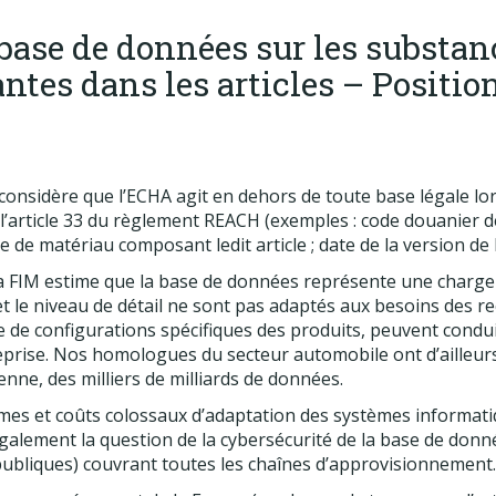
base de données sur les substa
tes dans les articles – Positio
 considère que l’ECHA agit en dehors de toute base légale lors
’article 33 du règlement REACH (exemples : code douanier de
 de matériau composant ledit article ; date de la version de la 
 la FIM estime que la base de données représente une charg
et le niveau de détail ne sont pas adaptés aux besoins des r
e configurations spécifiques des produits, peuvent conduir
eprise. Nos homologues du secteur automobile ont d’ailleurs
enne, des milliers de milliards de données.
lèmes et coûts colossaux d’adaptation des systèmes informati
alement la question de la cybersécurité de la base de donn
publiques) couvrant toutes les chaînes d’approvisionnement.