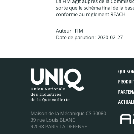
La FIM agit auprès de la Commission
sorte que le schéma final de la ba
conforme au règlement REACH.
Auteur : FIM
Date de parution : 2020-02-27
QUI SO
PRODUI
Union Nationale
PARTEN
des Industries
de la Quincaillerie
ACTUAL
Maison de la Mécanique CS 30080
39 rue Louis BLANC
92038 PARIS LA DEFENSE