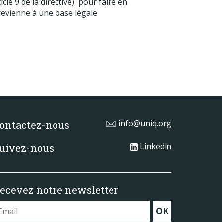
le 9 de la directive) pour faire en
 revienne à une base légale
info@uniq.org
ontactez-nous
Linkedin
uivez-nous
ecevez notre newsletter
OK