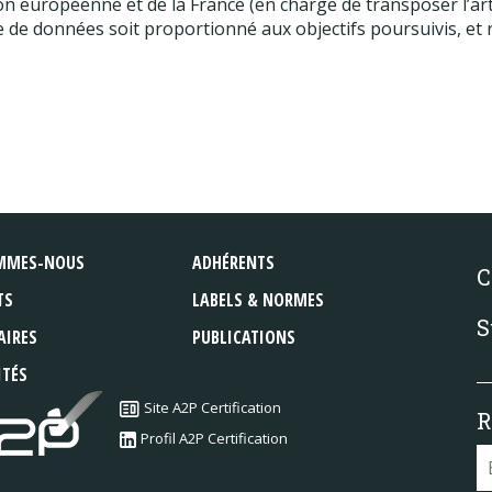
 européenne et de la France (en charge de transposer l’artic
se de données soit proportionné aux objectifs poursuivis, et
MMES-NOUS
ADHÉRENTS
C
TS
LABELS & NORMES
S
AIRES
PUBLICATIONS
ITÉS
Site A2P Certification
R
Profil A2P Certification