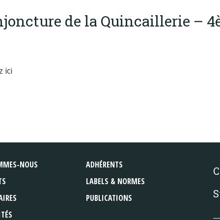
joncture de la Quincaillerie – 
 ici
MMES-NOUS
ADHÉRENTS
C
TS
LABELS & NORMES
S
AIRES
PUBLICATIONS
ITÉS