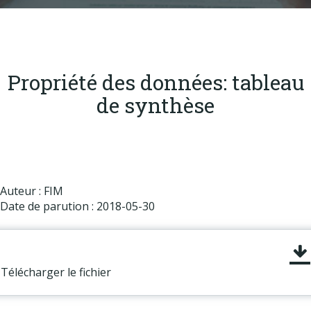
Produits
Labels & normes
Partenaires
Propriété des données: tableau
Publications
de synthèse
Actualités
Auteur : FIM
Date de parution : 2018-05-30
Télécharger le fichier