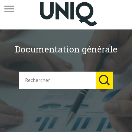
Documentation générale
Recevez notre newsletter
Vos contacts
Espace adhérents
Linkedin
EN
Qui sommes-nous
Adhérents