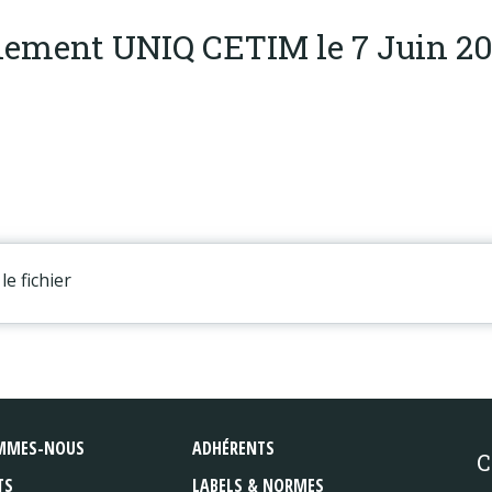
ment UNIQ CETIM le 7 Juin 20
le fichier
MMES-NOUS
ADHÉRENTS
C
TS
LABELS & NORMES