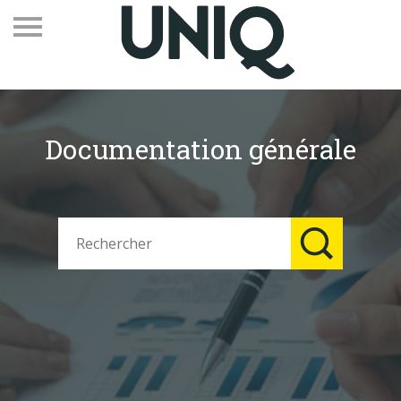
Documentation générale
Recevez notre newsletter
Vos contacts
Espace adhérents
Linkedin
EN
Qui sommes-nous
Adhérents