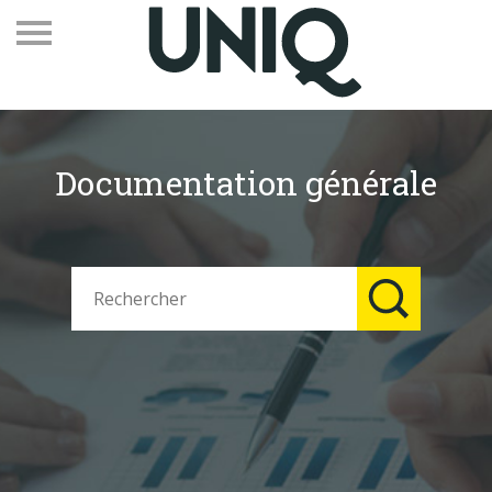
Documentation générale
Recevez notre newsletter
Vos contacts
Espace adhérents
Linkedin
EN
Qui sommes-nous
Adhérents