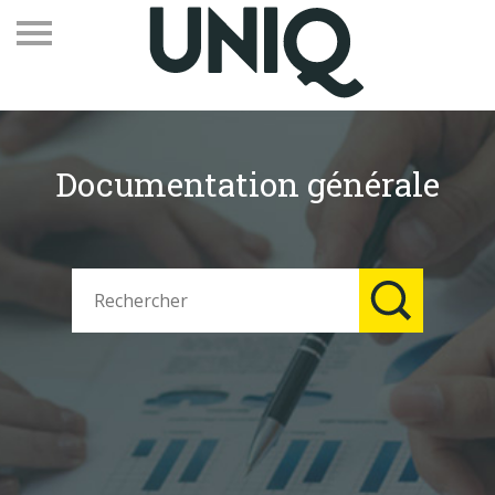
Documentation générale
Recevez notre newsletter
Vos contacts
Espace adhérents
Linkedin
EN
Qui sommes-nous
Adhérents