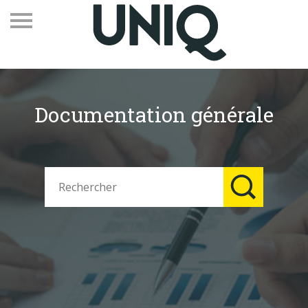
Documentation générale
Recevez notre newsletter
Vos contacts
Espace adhérents
Linkedin
EN
Qui sommes-nous
Adhérents