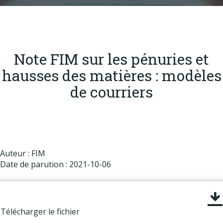
Produits
Labels & normes
Partenaires
Note FIM sur les pénuries et
Publications
hausses des matières : modèles
Actualités
de courriers
Auteur : FIM
Date de parution : 2021-10-06
Télécharger le fichier