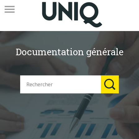
Documentation générale
Recevez notre newsletter
Vos contacts
Espace adhérents
Linkedin
EN
Qui sommes-nous
Adhérents