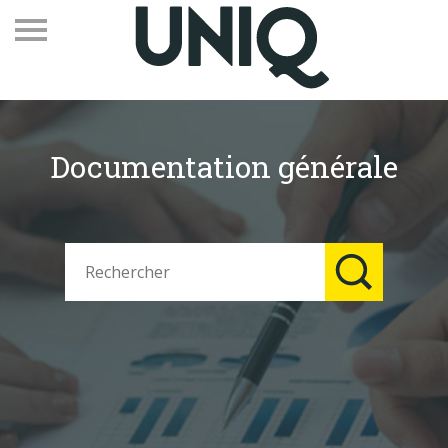
Documentation générale
Recevez notre newsletter
Vos contacts
Espace adhérents
Linkedin
EN
Qui sommes-nous
Adhérents