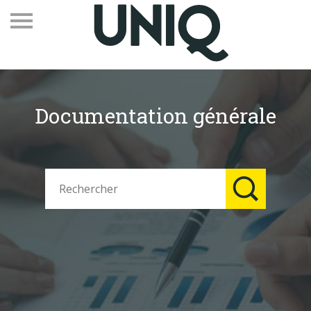
Documentation générale
Recevez notre newsletter
Vos contacts
Espace adhérents
Linkedin
EN
Qui sommes-nous
Adhérents