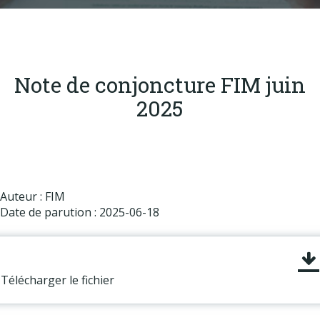
Produits
Labels & normes
Partenaires
Note de conjoncture FIM juin
Publications
2025
Actualités
Auteur : FIM
Date de parution : 2025-06-18
Télécharger le fichier