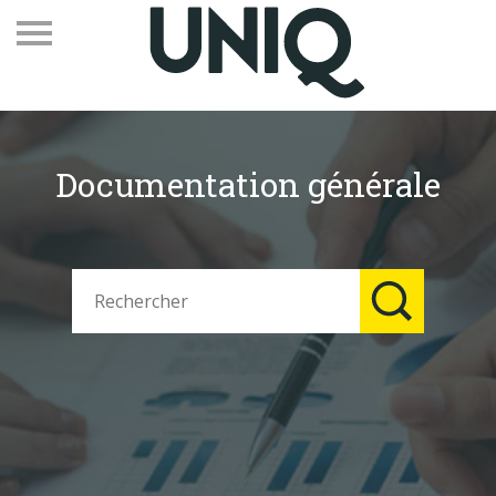
Documentation générale
Recevez notre newsletter
Vos contacts
Espace adhérents
Linkedin
EN
Qui sommes-nous
Adhérents