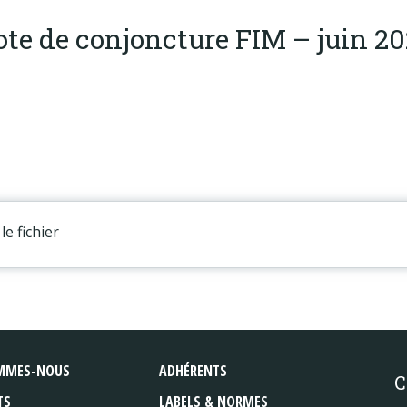
te de conjoncture FIM – juin 2
le fichier
MMES-NOUS
ADHÉRENTS
C
TS
LABELS & NORMES