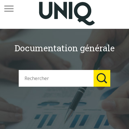
Documentation générale
Recevez notre newsletter
Vos contacts
Espace adhérents
Linkedin
EN
Qui sommes-nous
Adhérents