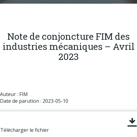
Produits
Labels & normes
Partenaires
Note de conjoncture FIM des
Publications
industries mécaniques – Avril
Actualités
2023
Auteur : FIM
Date de parution : 2023-05-10
Télécharger le fichier