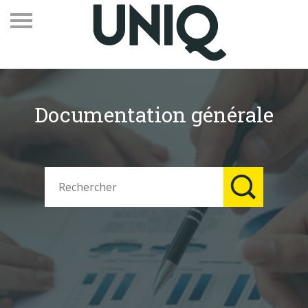
Documentation générale
Recevez notre newsletter
Vos contacts
Espace adhérents
Linkedin
EN
Qui sommes-nous
Adhérents