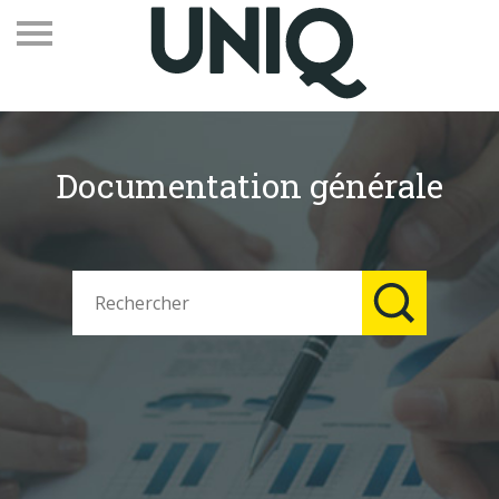
Documentation générale
Recevez notre newsletter
Vos contacts
Espace adhérents
Linkedin
EN
Qui sommes-nous
Adhérents