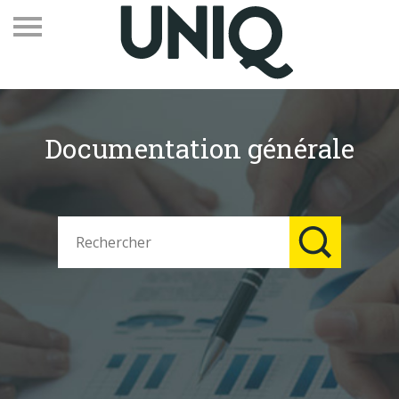
Documentation générale
Recevez notre newsletter
Vos contacts
Espace adhérents
Linkedin
EN
Qui sommes-nous
Adhérents