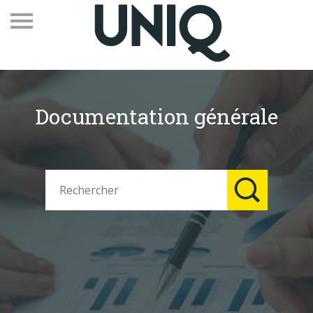
Documentation générale
Recevez notre newsletter
Vos contacts
Espace adhérents
Linkedin
EN
Qui sommes-nous
Adhérents