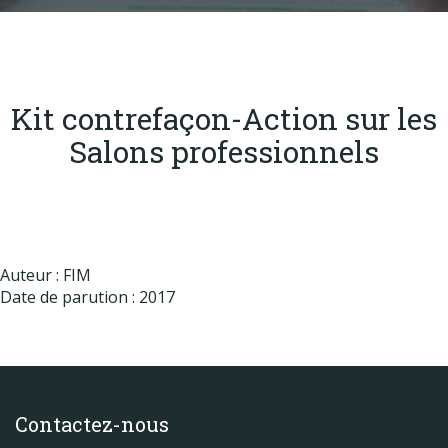
Produits
Labels & normes
Partenaires
Kit contrefaçon-Action sur les
Publications
Salons professionnels
Actualités
Auteur : FIM
Date de parution : 2017
Contactez-nous