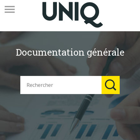
Documentation générale
Recevez notre newsletter
Vos contacts
Espace adhérents
Linkedin
EN
Qui sommes-nous
Adhérents