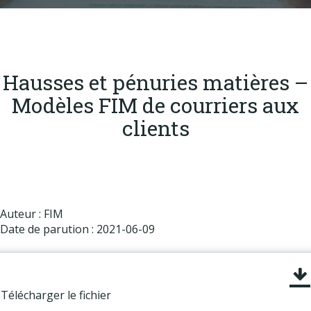
Produits
Labels & normes
Partenaires
Hausses et pénuries matières –
Publications
Modèles FIM de courriers aux
Actualités
clients
Auteur : FIM
Date de parution : 2021-06-09
Télécharger le fichier