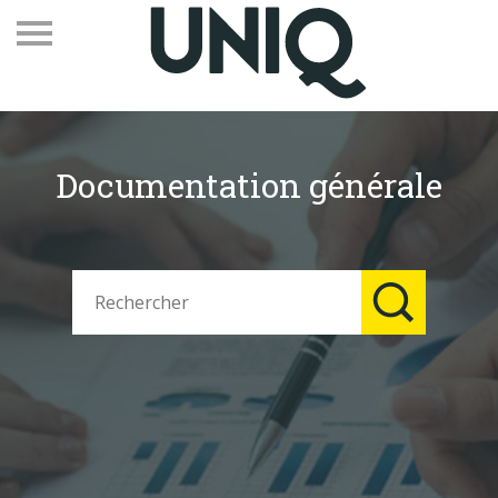
Documentation générale
Recevez notre newsletter
Vos contacts
Espace adhérents
Linkedin
EN
Qui sommes-nous
Adhérents