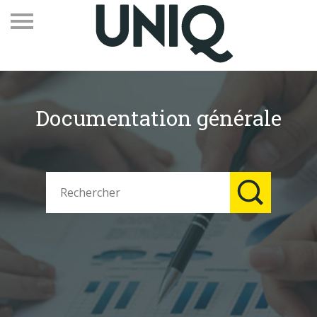
Documentation générale
Recevez notre newsletter
Vos contacts
Espace adhérents
Linkedin
EN
Qui sommes-nous
Adhérents