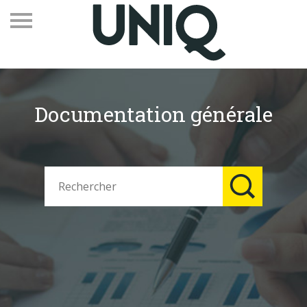
Documentation générale
Recevez notre newsletter
Vos contacts
Espace adhérents
Linkedin
EN
Qui sommes-nous
Adhérents