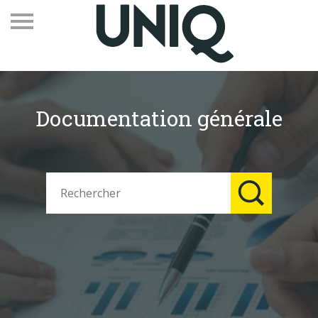
Documentation générale
Recevez notre newsletter
Vos contacts
Espace adhérents
Linkedin
EN
Qui sommes-nous
Adhérents