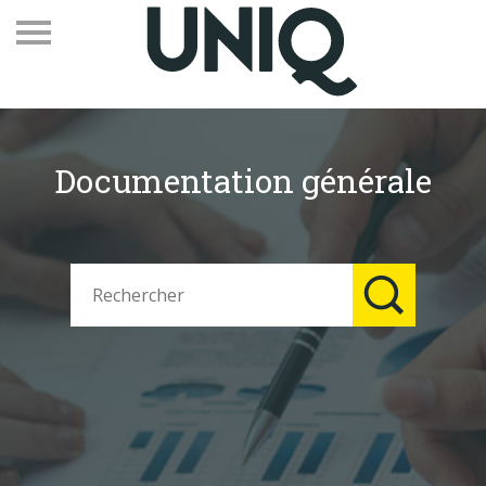
Documentation générale
Recevez notre newsletter
Vos contacts
Espace adhérents
Linkedin
EN
Qui sommes-nous
Adhérents