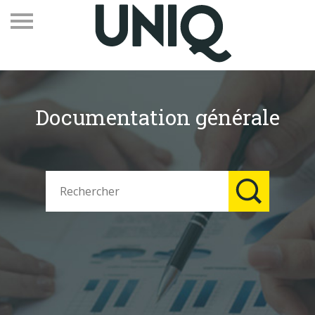
Documentation générale
Recevez notre newsletter
Vos contacts
Espace adhérents
Linkedin
EN
Qui sommes-nous
Adhérents