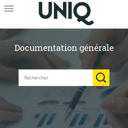
Documentation générale
Recevez notre newsletter
Vos contacts
Espace adhérents
Linkedin
EN
Qui sommes-nous
Adhérents