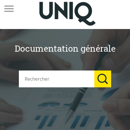
Documentation générale
Recevez notre newsletter
Vos contacts
Espace adhérents
Linkedin
EN
Qui sommes-nous
Adhérents