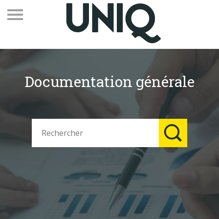
Documentation générale
Recevez notre newsletter
Vos contacts
Espace adhérents
Linkedin
EN
Qui sommes-nous
Adhérents