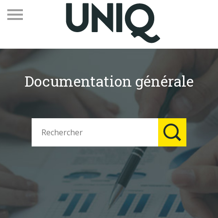
Documentation générale
Recevez notre newsletter
Vos contacts
Espace adhérents
Linkedin
EN
Qui sommes-nous
Adhérents