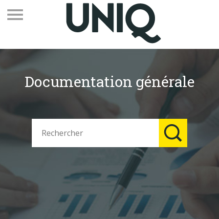
Documentation générale
Recevez notre newsletter
Vos contacts
Espace adhérents
Linkedin
EN
Qui sommes-nous
Adhérents