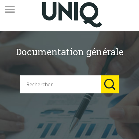
Documentation générale
Recevez notre newsletter
Vos contacts
Espace adhérents
Linkedin
EN
Qui sommes-nous
Adhérents