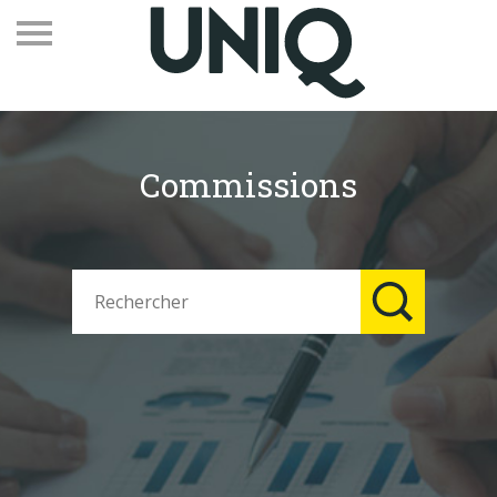
Commissions
Recevez notre newsletter
Vos contacts
Espace adhérents
Linkedin
EN
Qui sommes-nous
Adhérents