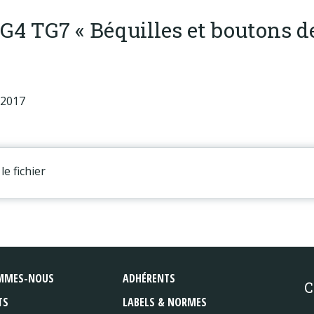
4 TG7 « Béquilles et boutons de
 2017
le fichier
MMES-NOUS
ADHÉRENTS
C
TS
LABELS & NORMES