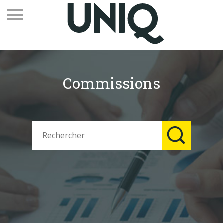
Commissions
Recevez notre newsletter
Vos contacts
Espace adhérents
Linkedin
EN
Qui sommes-nous
Adhérents