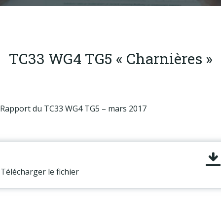
Produits
Labels & normes
Partenaires
TC33 WG4 TG5 « Charnières »
Publications
Actualités
Rapport du TC33 WG4 TG5 – mars 2017
Télécharger le fichier