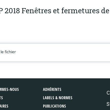
P 2018 Fenêtres et fermetures d
le fichier
MMES-NOUS
ADHÉRENTS
C
TS
LABELS & NORMES
S
AIRES
PUBLICATIONS