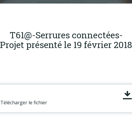
Produits
Labels & normes
Partenaires
T61@-Serrures connectées-
Publications
Projet présenté le 19 février 2018
Actualités
Télécharger le fichier