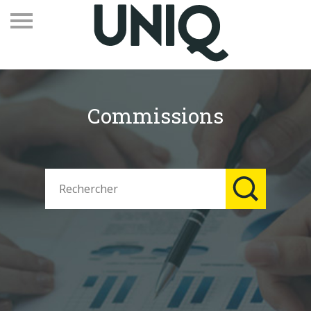
Commissions
Recevez notre newsletter
Vos contacts
Espace adhérents
Linkedin
EN
Qui sommes-nous
Adhérents