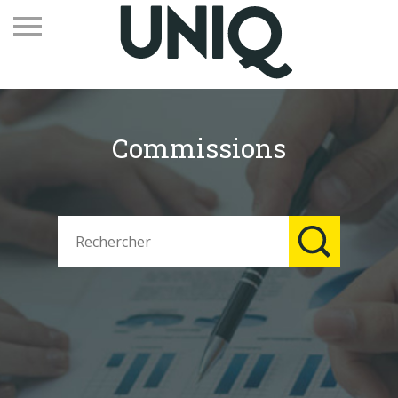
Commissions
Recevez notre newsletter
Vos contacts
Espace adhérents
Linkedin
EN
Qui sommes-nous
Adhérents