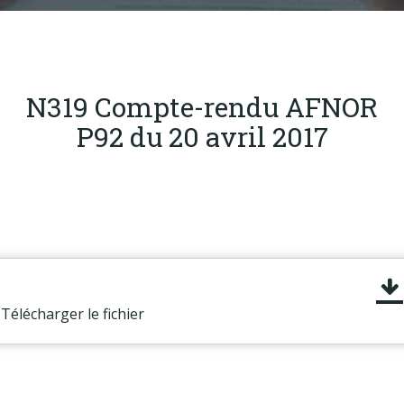
Produits
Labels & normes
Partenaires
N319 Compte-rendu AFNOR
Publications
P92 du 20 avril 2017
Actualités
Télécharger le fichier